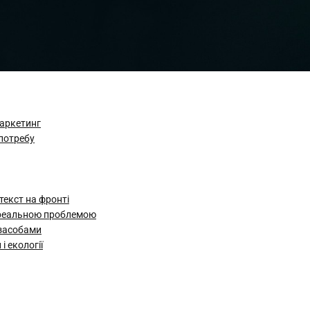
маркетинг
 потребу
текст на фронті
 реальною проблемою
 засобами
і екології