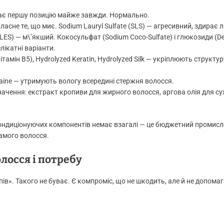
ає першу позицію майже завжди. Нормально.
сне те, що миє. Sodium Lauryl Sulfate (SLS) — агресивний, здирає л
SLES) — м\’якший. Кокосульфат (Sodium Coco-Sulfate) і глюкозиди (De
лікатні варіанти.
амін B5), Hydrolyzed Keratin, Hydrolyzed Silk — укріплюють структуру
taine — утримують вологу всередині стержня волосся.
ачення: екстракт кропиви для жирного волосся, аргова олія для су
 кондиціонуючих компонентів немає взагалі — це бюджетний промис
самого волосся.
олосся і потребу
в». Такого не буває. Є компроміс, що не шкодить, але й не допомаг