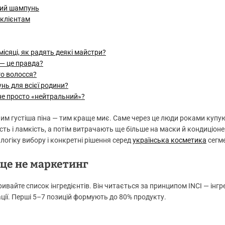
ний шампунь
 клієнтам
ісяці, як радять деякі майстри?
— це правда?
го волосся?
ь для всієї родини?
 не просто «нейтральний»?
 чим густіша піна — тим краще миє. Саме через це люди роками купу
ть і ламкість, а потім витрачають ще більше на маски й кондиціоне
логіку вибору і конкретні рішення серед
українська косметика
сегме
 це не маркетинг
ивайте список інгредієнтів. Він читається за принципом INCI — інгр
ції. Перші 5–7 позицій формують до 80% продукту.