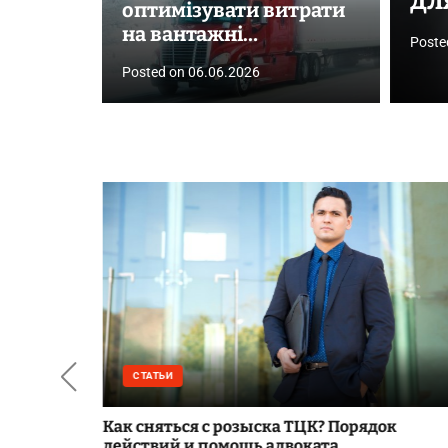
дл
оптимізувати витрати
на вантажні
Poste
перевезення
Posted on
06.06.2026
СТАТЬИ
ьких
Как сняться с розыска ТЦК? Порядок
действий и помощь адвоката