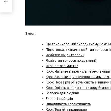
Зміст:
Що таке «хороший склад» і чому це не 
Підготовка: визначте свій тип волосся і
Який тип шкіри голови?
Який стан волосся по довжині?
Яка частота миття?
Крок Читайте етикетку, а не рекламний 
Крок Зіставте призначення шампуню з
Крок Перевірте pH і сумісність з іншими
Крок Оцініть склад з точки зору безпеки 
Безпека для людини
Екологічний слід
Ощадливість і практичність
Крок Тестуйте правильно