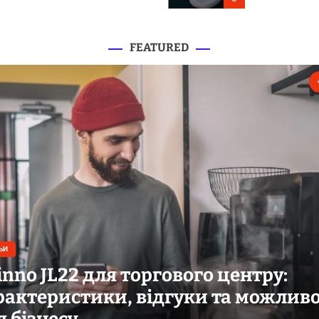
перевезення
FEATURED
ЬИ
tinno JL22 для торгового центру:
рактеристики, відгуки та можливо