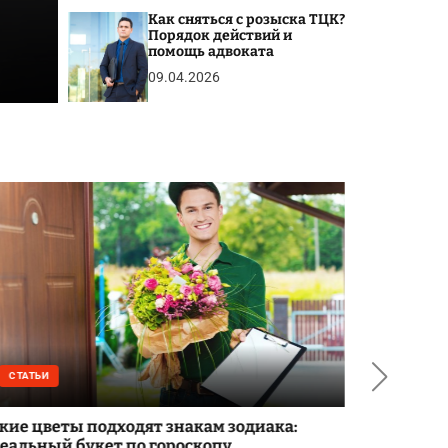
вантажні перевезення
Как сняться с розыска ТЦК?
Порядок действий и
Posted on
06.06.2026
помощь адвоката
09.04.2026
СТАТЬИ
СТАТЬИ
кие цветы подходят знакам зодиака:
Які бренд
еальный букет по гороскопу
тактично