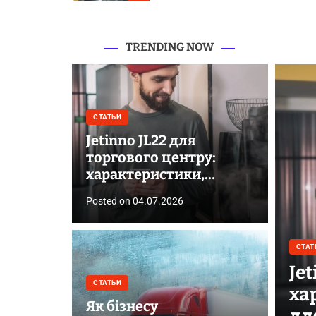
можливості для
бізнесу
TRENDING NOW
СТАТЬИ
Jetinno JL22 для
торгового центру:
характеристики,
відгуки та можливості
Posted on
04.07.2026
для бізнесу
СТАТ
Je
СТАТЬИ
ха
Як бізнесу