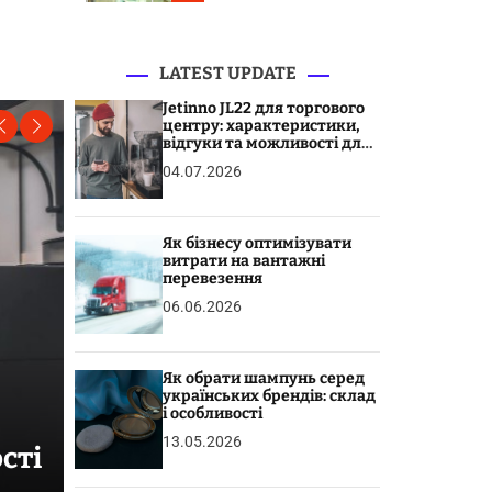
r
m
o
d
LATEST UPDATE
e
Jetinno JL22 для торгового
центру: характеристики,
відгуки та можливості для
бізнесу
04.07.2026
Як бізнесу оптимізувати
витрати на вантажні
перевезення
06.06.2026
Як обрати шампунь серед
українських брендів: склад
і особливості
СТАТЬИ
13.05.2026
сті
Як бізнесу оптимізувати ви