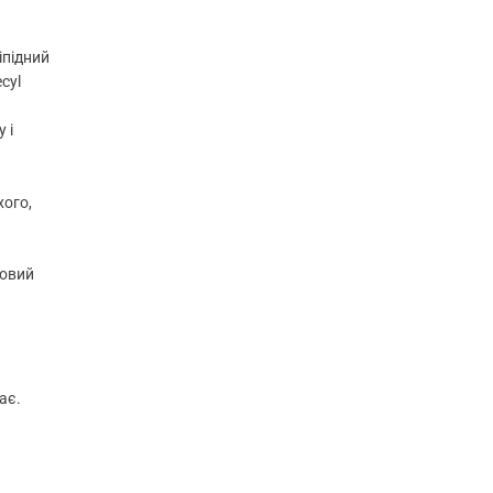
іпідний
cyl
 і
хого,
ловий
ає.