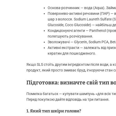
Основа-розчинник — вода (Aqua). Займ
Поверхнево-активні речовини (ПАР) — вла
шар з волосся. Sodium Laureth Sulfate (
Glucoside, Coco Glucoside) — найбільш де
Кондиціонуючі агенти — Panthenol (провіт
полегшують розчісування.
Зволожувачі — Glycerin, Sodium PCA, Be
Активні екстракти — залежать від призн
кератин для пошкодженого.
Якщо SLS стоїть другим інгредієнтом після води, а
продукт, який просто змиває бруд, ігноруючи стан 
Підготовка: визначте свій тип в
Помилка багатьох — купувати шампунь «для всіх типі
Перед покупкою дайте відповідь на три питання.
1. Який тип шкіри голови?