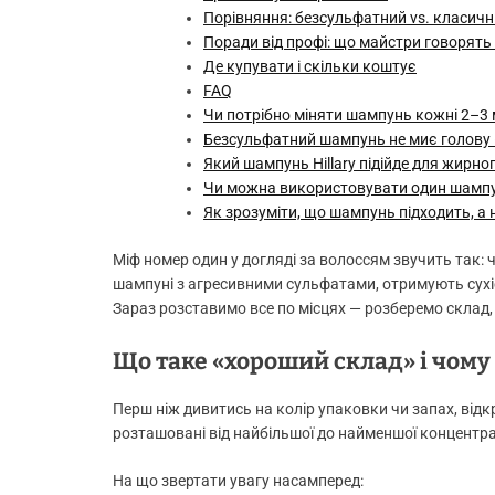
Порівняння: безсульфатний vs. класич
Поради від профі: що майстри говорять
Де купувати і скільки коштує
FAQ
Чи потрібно міняти шампунь кожні 2–3 м
Безсульфатний шампунь не миє голову 
Який шампунь Hillary підійде для жирно
Чи можна використовувати один шампун
Як зрозуміти, що шампунь підходить, а
Міф номер один у догляді за волоссям звучить так:
шампуні з агресивними сульфатами, отримують сухіс
Зараз розставимо все по місцях — розберемо склад, 
Що таке «хороший склад» і чому
Перш ніж дивитись на колір упаковки чи запах, відкр
розташовані від найбільшої до найменшої концентра
На що звертати увагу насамперед: