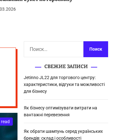
03.2026
27.03.2026
Н
а
й
СВЕЖИЕ ЗАПИСИ
т
и
Jetinno JL22 для торгового центру:
:
характеристики, відгуки та можливості
для бізнесу
Як бізнесу оптимізувати витрати на
вантажні перевезення
 read
Як обрати шампунь серед українських
брендів: склад і особливості