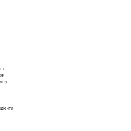
ють
ри.
нту.
едієнти