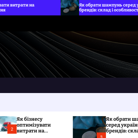
Як обрати шампунь серед українських
брендів: склад і особливості
Як бізнесу
Як обрати ш
оптимізувати
серед украї
2
витрати на
брендів: скла
вантажні
особливості
3