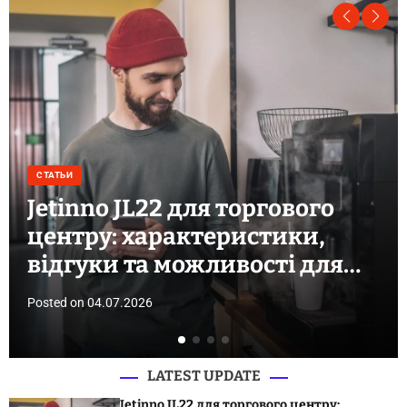
СТАТЬИ
Jetinno JL22 для торгового
центру: характеристики,
відгуки та можливості для
бізнесу
Posted on
04.07.2026
LATEST UPDATE
Jetinno JL22 для торгового центру: