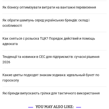
Як бізнесу оптимізувати витрати на вантажні перевезення
Як обрати шампунь серед українських брендів: склад і
особливості
Как сняться с розыска ТЦК? Порядок действий и помощь
адвоката
Тенденції та новинки в СЕС для підприємств: сучасні рішення
2026
Какие цветы подходят знакам зодиака: идеальный букет по
гороскопу
Які бренди випускають грілки для тактичного використання
YOU MAY ALSO LIKE: