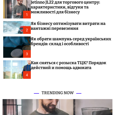
Jetinno JL22 для торгового центру:
c
o
характеристики, відгуки та
l
можливості для бізнесу
1
o
r
Як бізнесу оптимізувати витрати на
m
вантажні перевезення
o
2
d
e
Як обрати шампунь серед українських
брендів: склад і особливості
3
Как сняться с розыска ТЦК? Порядок
действий и помощь адвоката
4
TRENDING NOW