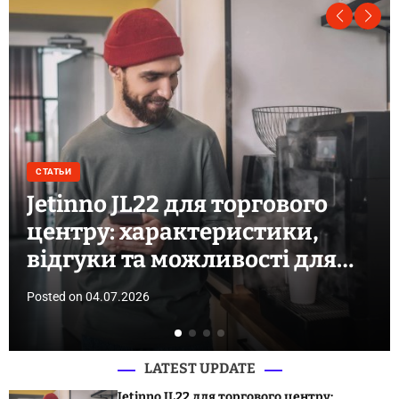
СТАТЬИ
Jetinno JL22 для торгового
центру: характеристики,
відгуки та можливості для
бізнесу
Posted on
04.07.2026
LATEST UPDATE
Jetinno JL22 для торгового центру: