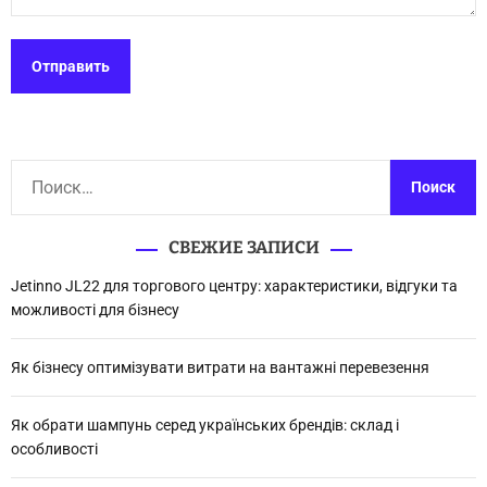
Н
а
й
СВЕЖИЕ ЗАПИСИ
т
и
Jetinno JL22 для торгового центру: характеристики, відгуки та
:
можливості для бізнесу
Як бізнесу оптимізувати витрати на вантажні перевезення
Як обрати шампунь серед українських брендів: склад і
особливості