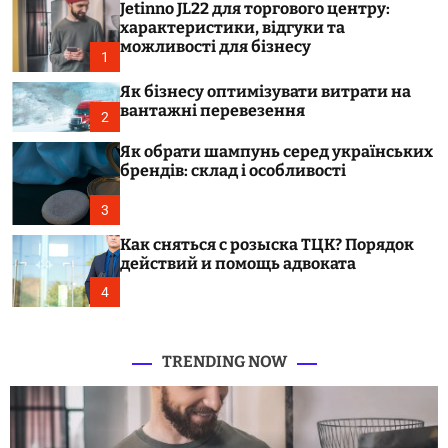
Jetinno JL22 для торгового центру:
c
o
характеристики, відгуки та
l
можливості для бізнесу
1
o
r
Як бізнесу оптимізувати витрати на
m
вантажні перевезення
o
2
d
e
Як обрати шампунь серед українських
брендів: склад і особливості
3
Как сняться с розыска ТЦК? Порядок
действий и помощь адвоката
4
TRENDING NOW