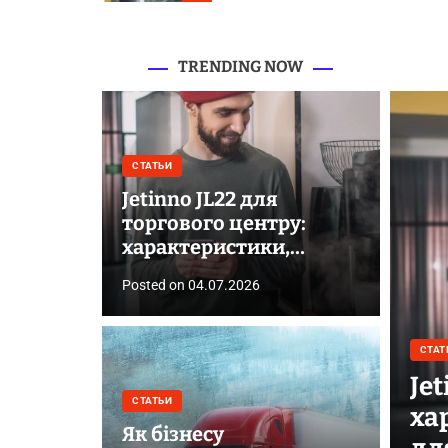
можливості для
бізнесу
TRENDING NOW
СТАТЬИ
Jetinno JL22 для
торгового центру:
характеристики,
відгуки та можливості
Posted on
04.07.2026
для бізнесу
СТАТ
Je
СТАТЬИ
ха
Як бізнесу