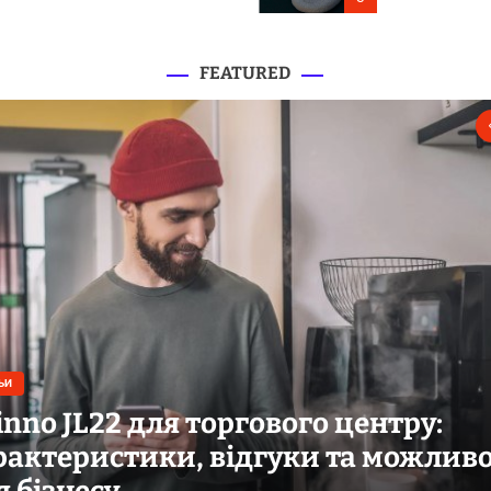
перевезення
FEATURED
ЬИ
tinno JL22 для торгового центру:
рактеристики, відгуки та можливо