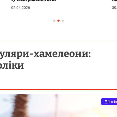
05.04.2026
30.
куляри-хамелеони:
оліки
1 min