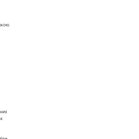
упкою.
 них
ик
обре