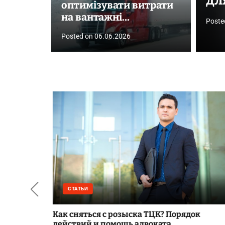
дл
оптимізувати витрати
на вантажні
Poste
перевезення
Posted on
06.06.2026
СТАТЬИ
ьких
Как сняться с розыска ТЦК? Порядок
действий и помощь адвоката