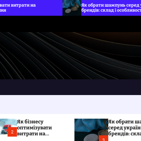
Як обрати шампунь серед українських
брендів: склад і особливості
Як бізнесу
Як обрати ш
оптимізувати
серед украї
2
витрати на
брендів: скла
вантажні
особливості
3