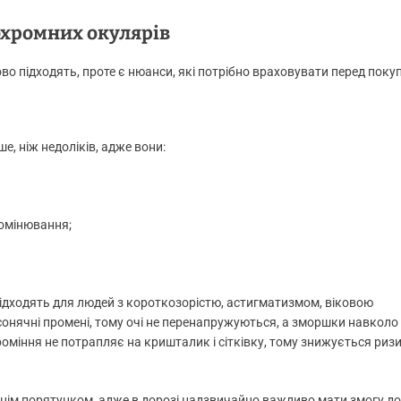
охромних окулярів
о підходять, проте є нюанси, які потрібно враховувати перед пок
е, ніж недоліків, адже вони:
ромінювання;
и підходять для людей з короткозорістю, астигматизмом, віковою
онячні промені, тому очі не перенапружуються, а зморшки навколо
оміння не потрапляє на кришталик і сітківку, тому знижується риз
нім порятунком, адже в дорозі надзвичайно важливо мати змогу д