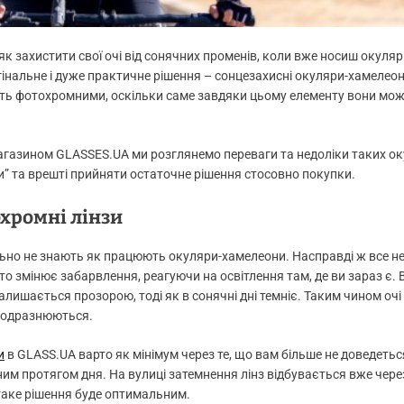
к захистити свої очі від сонячних променів, коли вже носиш окуляр
інальне і дуже практичне рішення – сонцезахисні окуляри-хамелеони
ють фотохромними, оскільки саме завдяки цьому елементу вони мо
агазином GLASSES.UA ми розглянемо переваги та недоліки таких ок
ти” та врешті прийняти остаточне рішення стосовно покупки.
охромні лінзи
льно не знають як працюють окуляри-хамелеони. Насправді ж все не
то змінює забарвлення, реагуючи на освітлення там, де ви зараз є. 
алишається прозорою, тоді як в сонячні дні темніє. Таким чином очі
 подразнюються.
и
в GLASS.UA варто як мінімум через те, що вам більше не доведетьс
ним протягом дня. На вулиці затемнення лінз відбувається вже чере
, таке рішення буде оптимальним.