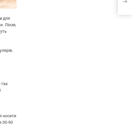
для
и для
. Лінзи,
жуть
улярів.
 так
В
я носити
з 30-90