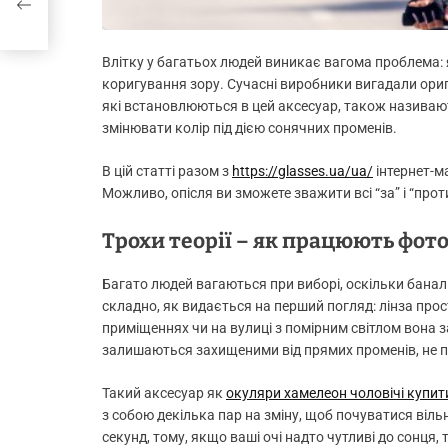
Влітку у багатьох людей виникає вагома проблема: я
коригування зору. Сучасні виробники вигадали ориг
які встановлюються в цей аксесуар, також назива
змінювати колір під дією сонячних променів.
В цій статті разом з
https://glasses.ua/ua/
інтернет-м
Можливо, опісля ви зможете зважити всі “за” і “про
Трохи теорії – як працюють фот
Багато людей вагаються при виборі, оскільки бана
складно, як видається на перший погляд: лінза прос
приміщеннях чи на вулиці з помірним світлом вона з
залишаються захищеними від прямих променів, не
Такий аксесуар як
окуляри хамелеон чоловічі купит
з собою декілька пар на зміну, щоб почуватися віль
секунд, тому, якщо ваші очі надто чутливі до сонця