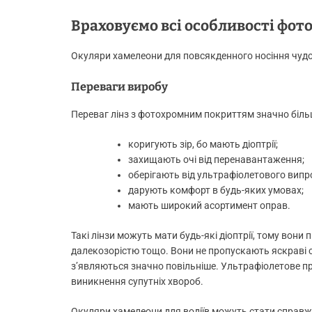
Враховуємо всі особливості фот
Окуляри хамелеони для повсякденного носіння чудов
Переваги виробу
Переваг лінз з фотохромним покриттям значно більш
коригують зір, бо мають діоптрії;
захищають очі від перенавантаження;
оберігають від ультрафіолетового вип
дарують комфорт в будь-яких умовах;
мають широкий асортимент оправ.
Такі лінзи можуть мати будь-які діоптрії, тому вон
далекозорістю тощо. Вони не пропускають яскраві с
з’являються значно повільніше. Ультрафіолетове пр
виникнення супутніх хвороб.
Окуляри хамелеони для водіїв можуть стати справж