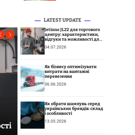
r
m
o
d
LATEST UPDATE
e
Jetinno JL22 для торгового
центру: характеристики,
відгуки та можливості для
бізнесу
04.07.2026
Як бізнесу оптимізувати
витрати на вантажні
перевезення
06.06.2026
Як обрати шампунь серед
українських брендів: склад
і особливості
СТАТЬИ
13.05.2026
сті
Як бізнесу оптимізувати ви