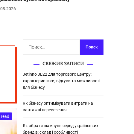
03.2026
27.03.2026
Н
а
й
СВЕЖИЕ ЗАПИСИ
т
и
Jetinno JL22 для торгового центру:
:
характеристики, відгуки та можливості
для бізнесу
Як бізнесу оптимізувати витрати на
вантажні перевезення
 read
Як обрати шампунь серед українських
брендів: склад і особливості